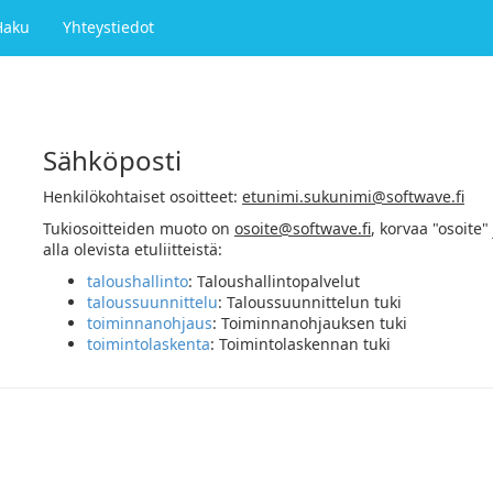
Haku
Yhteystiedot
Sähköposti
Henkilökohtaiset osoitteet:
etunimi.sukunimi@softwave.fi
Tukiosoitteiden muoto on
osoite@softwave.fi
, korvaa "osoite" 
alla olevista etuliitteistä:
taloushallinto
: Taloushallintopalvelut
taloussuunnittelu
: Taloussuunnittelun tuki
toiminnanohjaus
: Toiminnanohjauksen tuki
toimintolaskenta
: Toimintolaskennan tuki