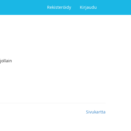
Rekisteröidy
Kirjaudu
jollain
Sivukartta