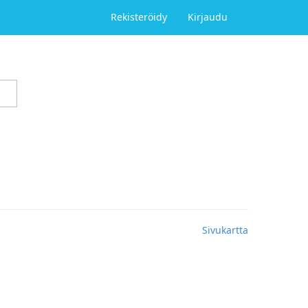
Rekisteröidy
Kirjaudu
Sivukartta