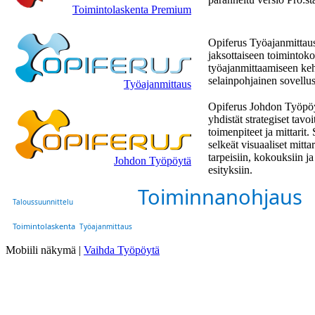
Toimintolaskenta Premium
Opiferus Työajanmittau
jaksottaiseen toimintok
työajanmittaamiseen keh
selainpohjainen sovellu
Työajanmittaus
Opiferus Johdon Työpö
yhdistät strategiset tavoit
toimenpiteet ja mittarit. 
selkeät visuaaliset mittar
tarpeisiin, kokouksiin ja
Johdon Työpöytä
esityksiin.
Toiminnanohjaus
Taloussuunnittelu
Toimintolaskenta
Työajanmittaus
Mobiili näkymä |
Vaihda Työpöytä