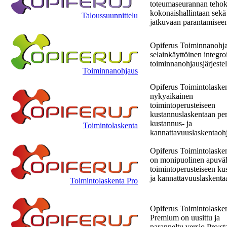
toteumaseurannan teho
kokonaishallintaan sekä
Taloussuunnittelu
jatkuvaan parantamisee
Opiferus Toiminnanohj
selainkäyttöinen integro
toiminnanohjausjärjeste
Toiminnanohjaus
Opiferus Toimintolaske
nykyaikainen
toimintoperusteiseen
kustannuslaskentaan pe
kustannus- ja
Toimintolaskenta
kannattavuuslaskentaoh
Opiferus Toimintolaske
on monipuolinen apuväl
toimintoperusteiseen ku
ja kannattavuuslaskent
Toimintolaskenta Pro
Opiferus Toimintolaske
Premium on uusittu ja
paranneltu versio Pro:st