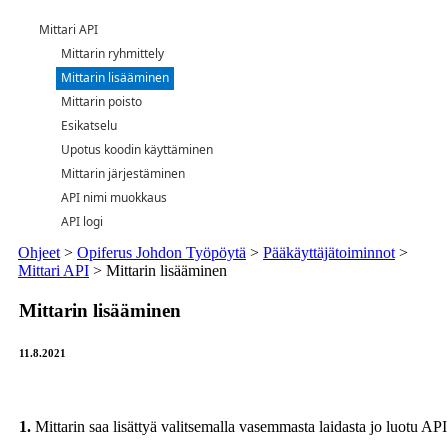
Mittari API
Mittarin ryhmittely
Mittarin lisääminen
Mittarin poisto
Esikatselu
Upotus koodin käyttäminen
Mittarin järjestäminen
API nimi muokkaus
API logi
Ohjeet
>
Opiferus Johdon Työpöytä
>
Pääkäyttäjätoiminnot
>
Mittari API
>
Mittarin lisääminen
Mittarin lisääminen
11.8.2021
1.
Mittarin saa lisättyä valitsemalla vasemmasta laidasta jo luotu API