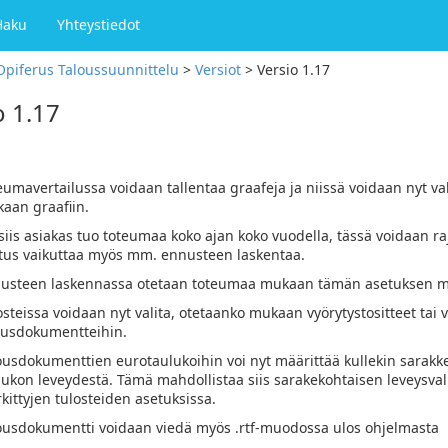
Haku
Yhteystiedot
Opiferus Taloussuunnittelu
>
Versiot
>
Versio 1.17
o 1.17
eumavertailussa voidaan tallentaa graafeja ja niissä voidaan nyt va
aan graafiin.
 siis asiakas tuo toteumaa koko ajan koko vuodella, tässä voidaan r
tus vaikuttaa myös mm. ennusteen laskentaa.
usteen laskennassa otetaan toteumaa mukaan tämän asetuksen mä
osteissa voidaan nyt valita, otetaanko mukaan vyörytystositteet tai 
ousdokumentteihin.
ousdokumenttien eurotaulukoihin voi nyt määrittää kullekin sarakke
lukon leveydestä. Tämä mahdollistaa siis sarakekohtaisen leveysv
kittyjen tulosteiden asetuksissa.
ousdokumentti voidaan viedä myös .rtf-muodossa ulos ohjelmasta