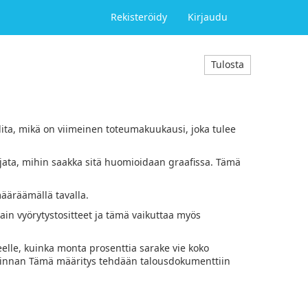
Rekisteröidy
Kirjaudu
Tulosta
lita, mikä on viimeinen toteumakuukausi, joka tulee
ajata, mihin saakka sitä huomioidaan graafissa. Tämä
äräämällä tavalla.
vain vyörytystositteet ja tämä vaikuttaa myös
elle, kuinka monta prosenttia sarake vie koko
alinnan Tämä määritys tehdään talousdokumenttiin