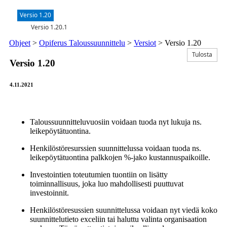
Versio 1.20
Versio 1.20.1
Ohjeet
>
Opiferus Taloussuunnittelu
>
Versiot
>
Versio 1.20
Tulosta
Versio 1.20
4.11.2021
Taloussuunnitteluvuosiin voidaan tuoda nyt lukuja ns.
leikepöytätuontina.
Henkilöstöresurssien suunnittelussa voidaan tuoda ns.
leikepöytätuontina palkkojen %-jako kustannuspaikoille.
Investointien toteutumien tuontiin on lisätty
toiminnallisuus, joka luo mahdollisesti puuttuvat
investoinnit.
Henkilöstöresussien suunnittelussa voidaan nyt viedä koko
suunnittelutieto exceliin tai haluttu valinta organisaation