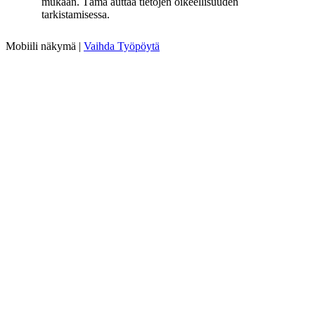
mukaan. Tämä auttaa tietojen oikeellisuuden
tarkistamisessa.
Mobiili näkymä |
Vaihda Työpöytä