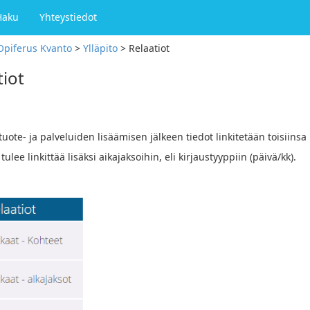
Haku
Yhteystiedot
Opiferus Kvanto
>
Ylläpito
>
Relaatiot
tiot
tuote- ja palveluiden lisäämisen jälkeen tiedot linkitetään toisiinsa 
tulee linkittää lisäksi aikajaksoihin, eli kirjaustyyppiin (päivä/kk).