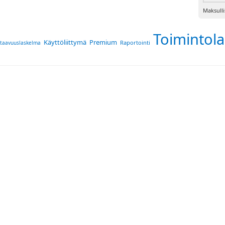
Maksull
Toimintol
Käyttöliittymä
Premium
Raportointi
taavuuslaskelma