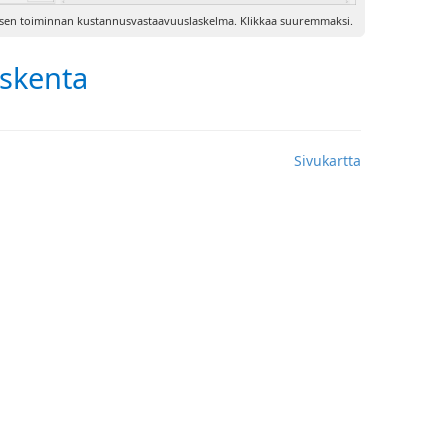
isen toiminnan kustannusvastaavuuslaskelma. Klikkaa suuremmaksi.
askenta
Sivukartta