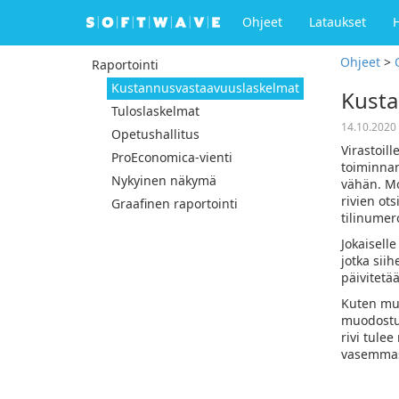
Ohjeet
Lataukset
Ohjeet
>
Raportointi
Kustannusvastaavuuslaskelmat
Kusta
Tuloslaskelmat
14.10.2020
Opetushallitus
Virastoill
ProEconomica-vienti
toiminnan
Nykyinen näkymä
vähän. Mo
rivien ots
Graafinen raportointi
tilinumer
Jokaiselle
jotka siih
päivitetää
Kuten muu
muodostuu
rivi tulee
vasemmas