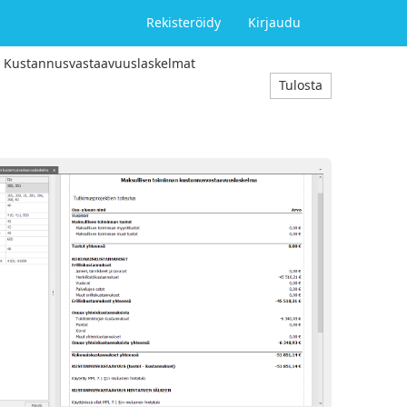
Rekisteröidy
Kirjaudu
>
Kustannusvastaavuuslaskelmat
Tulosta