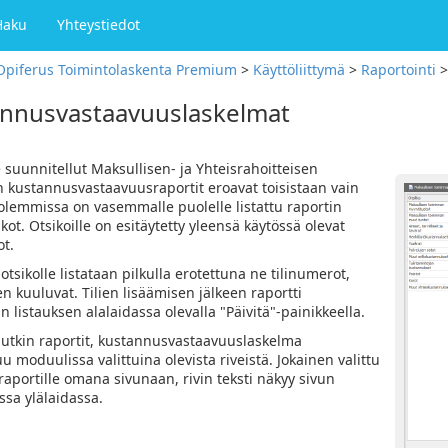
Haku
Yhteystiedot
Opiferus Toimintolaskenta Premium
>
Käyttöliittymä
>
Raportointi
nnusvastaavuuslaskelmat
e suunnitellut Maksullisen- ja Yhteisrahoitteisen
 kustannusvastaavuusraportit eroavat toisistaan vain
lemmissa on vasemmalle puolelle listattu raportin
ikot. Otsikoille on esitäytetty yleensä käytössä olevat
ot.
 otsikolle listataan pilkulla erotettuna ne tilinumerot,
en kuuluvat. Tilien lisäämisen jälkeen raportti
n listauksen alalaidassa olevalla "Päivitä"-painikkeella.
tkin raportit, kustannusvastaavuuslaskelma
 moduulissa valittuina olevista riveistä. Jokainen valittu
 raportille omana sivunaan, rivin teksti näkyy sivun
sa ylälaidassa.