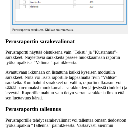
Perusraportin sarakkeet. Klikkaa suuremmaksi.
Perusraportin sarakevalinnat
Perusraportti näyttää oletuksena vain "Teksti" ja "Kustannus"-
sarakkeet. Näytettäviä sarakkeita pääsee muokkaamaan raportin
työkalupalkista "Valinnat"-painikkeesta.
Avautuvaan ikkunaan on listattuna kaikki kyseisen moduulin
sarakkeet. Niitä voi lisätä raportille täppäämällä rivin "Valitse"-
saraketta. Kun halutut sarakkeet on valittu, raportin ulkoasun voi
säätää paremmaksi muokkamalla sarakkeiden järjestystä (indeksi) ja
leveyttä. Raportille mahtuu vain tietyn verran sarakkeita ilman että
sen luettavuus kärsii.
Perusraportin tallennus
Perusraportille tehdyt sarakevalinnat voi tallentaa omaan tiedostoon
työkalupalkin "Tallenna"-painikkeesta. Vastaavasti aiemmin