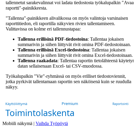
tallennetut sarakevalinnat voi ladata tiedostosta työkalupalkin "Avaa
raportti"-painikkeesta.
"Tallenna"-painikkeen alivalikossa on myös valintoja varsinaisen
raporttitiedon, eli raportilla näkyvien rivien tallentamiseen.
Valittavissa on kolme eri tallennustapaa:
Tallenna erillisinä PDF-tiedostoina
: Tallentaa jokaisen
summarivin ja siihen liittyvät rivit omina PDF-tiedostoinaan.
Tallenna erillisinä Excel-tiedostoina
: Tallentaa jokaisen
summarivin ja siihen liittyvät rivit omina Excel-tiedostoinaan.
Tallenna raakadata
: Tallentaa raportin tietolähteenä käytety
datan sellaisenaan Excel- tai CSV-muodossa.
Työkalupalkin "Vie"-ryhmässä on myös erilliset tiedostoviennit,
jotka pyrkivät tallentamaan raportin sen näköisenä kuin se ruudulla
näkyy.
Premium
Käyttöliittymä
Raportointi
Toimintolaskenta
Mobiili näkymä |
Vaihda Työpöytä