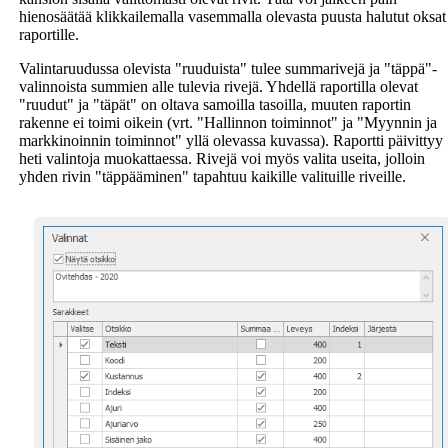
hienosäätää klikkailemalla vasemmalla olevasta puusta halutut oksat
raportille.
Valintaruudussa olevista "ruuduista" tulee summarivejä ja "täppä"-
valinnoista summien alle tulevia rivejä. Yhdellä raportilla olevat
"ruudut" ja "täpät" on oltava samoilla tasoilla, muuten raportin
rakenne ei toimi oikein (vrt. "Hallinnon toiminnot" ja "Myynnin ja
markkinoinnin toiminnot" yllä olevassa kuvassa). Raportti päivittyy
heti valintoja muokattaessa. Rivejä voi myös valita useita, jolloin
yhden rivin "täppääminen" tapahtuu kaikille valituille riveille.