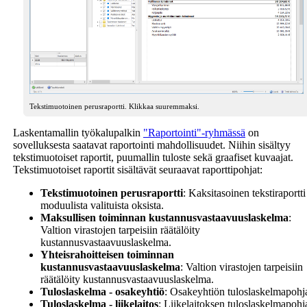
Tekstimuotoinen perusraportti. Klikkaa suuremmaksi.
Laskentamallin työkalupalkin
"Raportointi"-ryhmässä
on
sovelluksesta saatavat raportointi mahdollisuudet. Niihin sisältyy
tekstimuotoiset raportit, puumallin tuloste sekä graafiset kuvaajat.
Tekstimuotoiset raportit sisältävät seuraavat raporttipohjat:
Tekstimuotoinen perusraportti
: Kaksitasoinen tekstiraportti
moduulista valituista oksista.
Maksullisen toiminnan kustannusvastaavuuslaskelma
:
Valtion virastojen tarpeisiin räätälöity
kustannusvastaavuuslaskelma.
Yhteisrahoitteisen toiminnan
kustannusvastaavuuslaskelma
: Valtion virastojen tarpeisiin
räätälöity kustannusvastaavuuslaskelma.
Tuloslaskelma - osakeyhtiö
: Osakeyhtiön tuloslaskelmapohj
Tuloslaskelma - liikelaitos
: Liikelaitoksen tuloslaskelmapohj