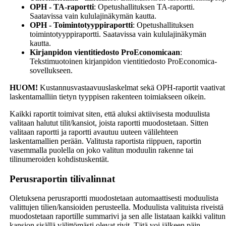
OPH - TA-raportti
: Opetushallituksen TA-raportti.
Saatavissa vain kululajinäkymän kautta.
OPH - Toimintotyyppiraportti
: Opetushallituksen
toimintotyyppiraportti. Saatavissa vain kululajinäkymän
kautta.
Kirjanpidon vientitiedosto ProEconomicaan
:
Tekstimuotoinen kirjanpidon vientitiedosto ProEconomica-
sovellukseen.
HUOM!
Kustannusvastaavuuslaskelmat sekä OPH-raportit vaativat
laskentamalliin tietyn tyyppisen rakenteen toimiakseen oikein.
Kaikki raportit toimivat siten, että aluksi aktiivisesta moduulista
valitaan halutut tilit/kansiot, joista raportti muodostetaan. Sitten
valitaan raportti ja raportti avautuu uuteen välilehteen
laskentamallien perään. Valitusta raportista riippuen, raportin
vasemmalla puolella on joko valitun moduulin rakenne tai
tilinumeroiden kohdistuskentät.
Perusraportin tilivalinnat
Oletuksena perusraportti muodostetaan automaattisesti moduulista
valittujen tilien/kansioiden perusteella. Moduulista valituista riveistä
muodostetaan raportille summarivi ja sen alle listataan kaikki valitun
kansion sisällä välittömästi olevat rivit. Tätä voi jälkeen päin