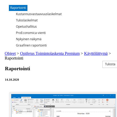
Raportointi
Kustannusvastaavuuslaskelmat
Tuloslaskelmat
Opetushallitus
ProEconomica-vienti
Nykyinen näkymä
Graafinen raportointi
Ohjeet
>
Opiferus Toimintolaskenta Premium
>
Käyttöliittymä
>
Raportointi
Tulosta
Raportointi
14.10.2020