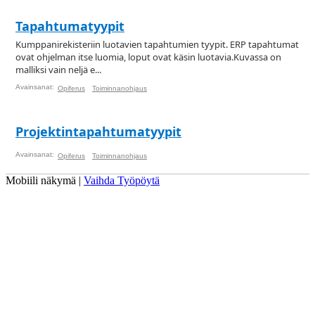
Tapahtumatyypit
Kumppanirekisteriin luotavien tapahtumien tyypit. ERP tapahtumat
ovat ohjelman itse luomia, loput ovat käsin luotavia.Kuvassa on
malliksi vain neljä e...
Avainsanat:
Opiferus
Toiminnanohjaus
Projektintapahtumatyypit
Avainsanat:
Opiferus
Toiminnanohjaus
Mobiili näkymä |
Vaihda Työpöytä