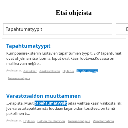
Etsi ohjeista
Tapahtumatyypit
Kumppanirekisteriin luotavien tapahtumien tyypit. ERP tapahtumat
ovat ohjelman itse luomia, loput ovat käsin luotavia.Kuvassa on
malliksi vain neljä e...
Avainsanat:
Asetukset
Asiakasrekisteri
Opiferus
Tapahtumatyypit
Toiminnanohjaus
Varastosaldon muuttaminen
...-napista. Muut
tapahtumatyypit
pitää vaihtaa käsin valikosta.Tili:
Jos varastotapahtumista luodaan kirjanpidon tositteet, on tämä
pakollinen ti...
Avainsanat:
Opiferus
Saldon muuttaminen
Toiminnanohjaus
Varastonhallinta