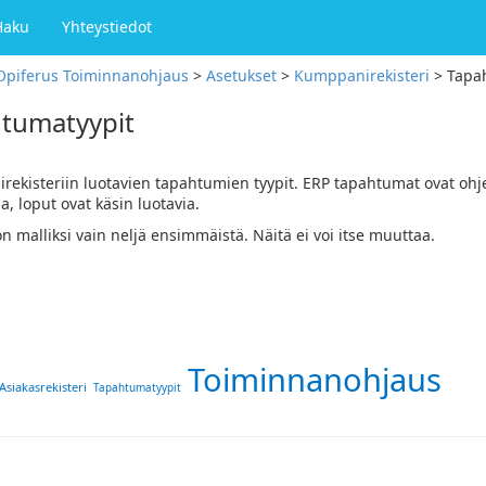
Haku
Yhteystiedot
Opiferus Toiminnanohjaus
>
Asetukset
>
Kumppanirekisteri
>
Tapa
tumatyypit
ekisteriin luotavien tapahtumien tyypit. ERP tapahtumat ovat oh
a, loput ovat käsin luotavia.
n malliksi vain neljä ensimmäistä. Näitä ei voi itse muuttaa.
Toiminnanohjaus
Asiakasrekisteri
Tapahtumatyypit