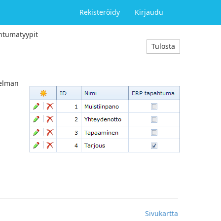
Rekisteröidy
Kirjaudu
htumatyypit
Tulosta
jelman
Sivukartta