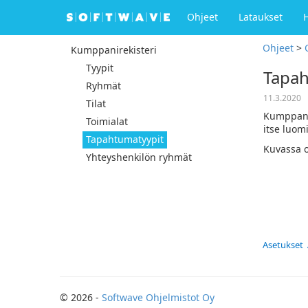
Ohjeet
Lataukset
Ohjeet
>
Kumppanirekisteri
Tyypit
Tapah
Ryhmät
11.3.2020
Tilat
Kumppanir
Toimialat
itse luomi
Tapahtumatyypit
Kuvassa o
Yhteyshenkilön ryhmät
Asetukset
© 2026 -
Softwave Ohjelmistot Oy