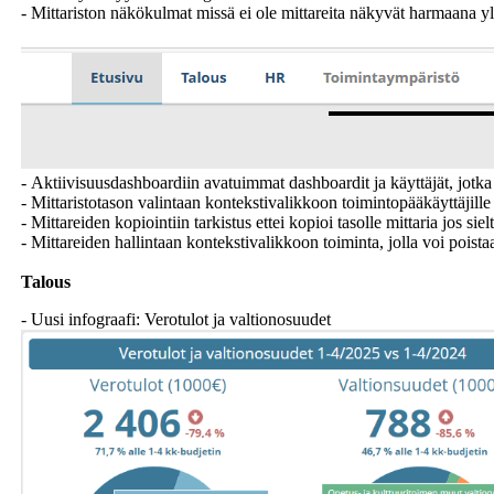
- Mittariston näkökulmat missä ei ole mittareita näkyvät harmaana y
- Aktiivisuusdashboardiin avatuimmat dashboardit ja käyttäjät, jotka 
- Mittaristotason valintaan kontekstivalikkoon toimintopääkäyttäjille m
- Mittareiden kopiointiin tarkistus ettei kopioi tasolle mittaria jos si
- Mittareiden hallintaan kontekstivalikkoon toiminta, jolla voi poista
Talous
- Uusi infograafi: Verotulot ja valtionosuudet