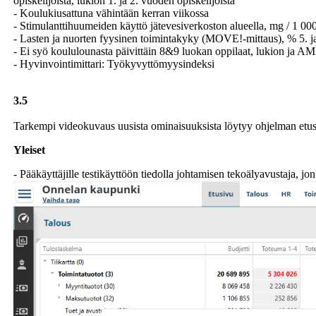
opiskelijoista, lukion 1. ja 2. vuoden opiskelijoista
- Koulukiusattuna vähintään kerran viikossa
- Stimulanttihuumeiden käyttö jätevesiverkoston alueella, mg / 1 00
- Lasten ja nuorten fyysinen toimintakyky (MOVE!-mittaus), % 5. ja 
- Ei syö koululounasta päivittäin 8&9 luokan oppilaat, lukion ja AM
- Hyvinvointimittari: Työkyvyttömyysindeksi
3.5
Tarkempi videokuvaus uusista ominaisuuksista löytyy ohjelman etus
Yleiset
- Pääkäyttäjille testikäyttöön tiedolla johtamisen tekoälyavustaja, jon