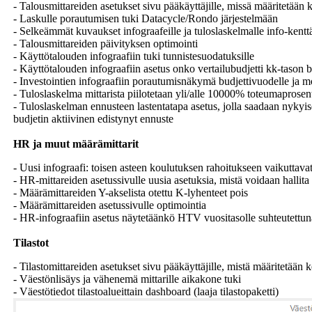
- Talousmittareiden asetukset sivu pääkäyttäjille, missä määritetään ke
- Laskulle porautumisen tuki Datacycle/Rondo järjestelmään
- Selkeämmät kuvaukset infograafeille ja tuloslaskelmalle info-kentt
- Talousmittareiden päivityksen optimointi
- Käyttötalouden infograafiin tuki tunnistesuodatuksille
- Käyttötalouden infograafiin asetus onko vertailubudjetti kk-tason b
- Investointien infograafiin porautumisnäkymä budjettivuodelle ja 
- Tuloslaskelma mittarista piilotetaan yli/alle 10000% toteumaprosent
- Tuloslaskelman ennusteen lastentatapa asetus, jolla saadaan nykyis
budjetin aktiivinen edistynyt ennuste
HR ja muut määrämittarit
- Uusi infograafi: toisen asteen koulutuksen rahoitukseen vaikuttava
- HR-mittareiden asetussivulle uusia asetuksia, mistä voidaan hallita 
- Määrämittareiden Y-akselista otettu K-lyhenteet pois
- Määrämittareiden asetussivulle optimointia
- HR-infograafiin asetus näytetäänkö HTV vuositasolle suhteutettu
Tilastot
- Tilastomittareiden asetukset sivu pääkäyttäjille, mistä määritetään k
- Väestönlisäys ja vähenemä mittarille aikakone tuki
- Väestötiedot tilastoalueittain dashboard (laaja tilastopaketti)