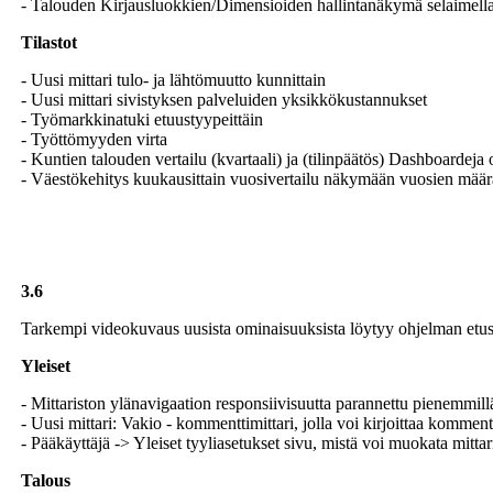
- Talouden Kirjausluokkien/Dimensioiden hallintanäkymä selaimella
Tilastot
- Uusi mittari tulo- ja lähtömuutto kunnittain
- Uusi mittari sivistyksen palveluiden yksikkökustannukset
- Työmarkkinatuki etuustyypeittäin
- Työttömyyden virta
- Kuntien talouden vertailu (kvartaali) ja (tilinpäätös) Dashboardeja
- Väestökehitys kuukausittain vuosivertailu näkymään vuosien määr
3.6
Tarkempi videokuvaus uusista ominaisuuksista löytyy ohjelman etus
Yleiset
- Mittariston ylänavigaation responsiivisuutta parannettu pienemmillä
- Uusi mittari: Vakio - kommenttimittari, jolla voi kirjoittaa komment
- Pääkäyttäjä -> Yleiset tyyliasetukset sivu, mistä voi muokata mittari
Talous