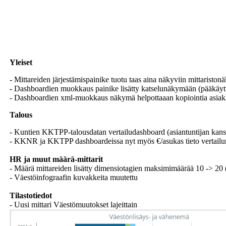
Yleiset
- Mittareiden järjestämispainike tuotu taas aina näkyviin mittariston
- Dashboardien muokkaus painike lisätty katselunäkymään (pääkäytt
- Dashboardien xml-muokkaus näkymä helpottaaan kopiointia asiakkaa
Talous
- Kuntien KKTPP-talousdatan vertailudashboard (asiantuntijan kanss
- KKNR ja KKTPP dashboardeissa nyt myös €/asukas tieto vertailun
HR ja muut määrä-mittarit
- Määrä mittareiden lisätty dimensiotagien maksimimäärää 10 -> 20 (
- Väestöinfograafin kuvakkeita muutettu
Tilastotiedot
- Uusi mittari Väestömuutokset lajeittain