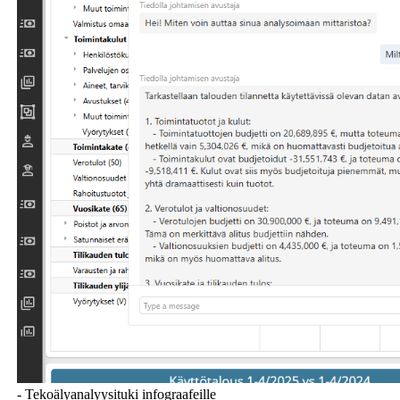
- Tekoälyanalyysituki infograafeille