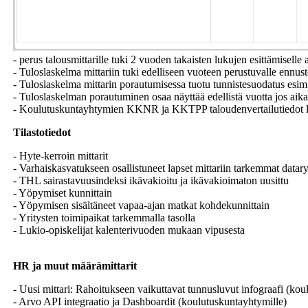
- perus talousmittarille tuki 2 vuoden takaisten lukujen esittämiselle
- Tuloslaskelma mittariin tuki edelliseen vuoteen perustuvalle ennust
- Tuloslaskelma mittarin porautumisessa tuotu tunnistesuodatus esim
- Tuloslaskelman porautuminen osaa näyttää edellistä vuotta jos aik
- Koulutuskuntayhtymien KKNR ja KKTPP taloudenvertailutiedot lis
Tilastotiedot
- Hyte-kerroin mittarit
- Varhaiskasvatukseen osallistuneet lapset mittariin tarkemmat data
- THL sairastavuusindeksi ikävakioitu ja ikävakioimaton uusittu
- Yöpymiset kunnittain
- Yöpymisen sisältäneet vapaa-ajan matkat kohdekunnittain
- Yritysten toimipaikat tarkemmalla tasolla
- Lukio-opiskelijat kalenterivuoden mukaan vipusesta
HR ja muut määrämittarit
- Uusi mittari: Rahoitukseen vaikuttavat tunnusluvut infograafi (kou
- Arvo API integraatio ja Dashboardit (koulutuskuntayhtymille)