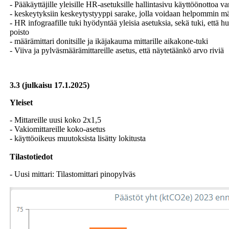
- Pääkäyttäjille yleisille HR-asetuksille hallintasivu käyttöönottoa va
- keskeytyksiin keskeytystyyppi sarake, jolla voidaan helpommin määr
- HR infograafille tuki hyödyntää yleisia asetuksia, sekä tuki, että
poisto
- määrämittari donitsille ja ikäjakauma mittarille aikakone-tuki
- Viiva ja pylväsmäärämittareille asetus, että näytetäänkö arvo riviä
3.3 (julkaisu 17.1.2025)
Yleiset
- Mittareille uusi koko 2x1,5
- Vakiomittareille koko-asetus
- käyttöoikeus muutoksista lisätty lokitusta
Tilastotiedot
- Uusi mittari: Tilastomittari pinopylväs