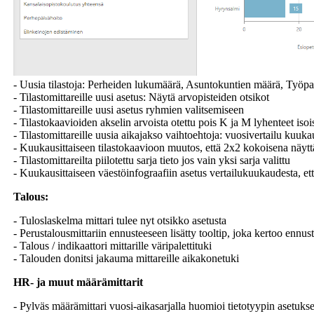
- Uusia tilastoja: Perheiden lukumäärä, Asuntokuntien määrä, Työ
- Tilastomittareille uusi asetus: Näytä arvopisteiden otsikot
- Tilastomittareille uusi asetus ryhmien valitsemiseen
- Tilastokaavioiden akselin arvoista otettu pois K ja M lyhenteet isoi
- Tilastomittareille uusia aikajakso vaihtoehtoja: vuosivertailu kuuka
- Kuukausittaiseen tilastokaavioon muutos, että 2x2 kokoisena näyt
- Tilastomittareilta piilotettu sarja tieto jos vain yksi sarja valittu
- Kuukausittaiseen väestöinfograafiin asetus vertailukuukaudesta, e
Talous:
- Tuloslaskelma mittari tulee nyt otsikko asetusta
- Perustalousmittariin ennusteeseen lisätty tooltip, joka kertoo ennu
- Talous / indikaattori mittarille väripalettituki
- Talouden donitsi jakauma mittareille aikakonetuki
HR- ja muut määrämittarit
- Pylväs määrämittari vuosi-aikasarjalla huomioi tietotyypin asetuksen