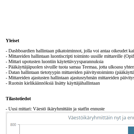
Yleiset
- Dashboardien hallintaan pikatoiminnot, jolla voi antaa oikeudet kaiki
- Mittareiden hallintaan luontiscripti toiminto uusille mittareille (Opif
- Mittari upotusten luontiin käytettävyysparannuksia
- Pääkäyttäjäpuolen sivuille tuota samaa Teemaa, jotta ulkoasu yhte
- Datan hallintaan tietotyypin mittareiden päivitystoiminto (pääkäyttä
- Mittareiden ajastusten hallintaan ajastusryhmän mittareiden päivity
- Ruotsin kielikäännöksiä lisätty käyttäjähallintaan
Tilastotiedot
- Uusi mittari: Väestö ikäryhmittäin ja statfin ennuste