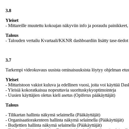
3.8
Yleiset
- Mittareille muutettu kokoajan näkyviin info ja poraudu painikkeet,
Talous
- Talouden vertailu Kvartaali/KKNR dashboardiin lisätty tase-tiedot
3.7
Tarkempi videokuvaus uusista ominaisuuksista löytyy ohjelman etus
Yleiset
- Mittaristoon vakiot kuluva ja edellinen vuosi, joita voi käyttää Da
- Yleisiä kokoratkaisua nopeuttavia suorituskykyoptimointeja
- Uusien käyttäjien oletus kieli asetus (Opiferus pääkäyttäjät)
Talous
- Tilikartan hallinta näkymä selaimella (Pääkäyttäjät)
- Organisaatiorakenteen hallinta näkymä selaimella (Pääkäyttäjät)
- Budjettien hallinta näkymä selaimella (Pääkäyttäjät)