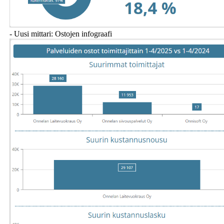
- Uusi mittari: Ostojen infograafi