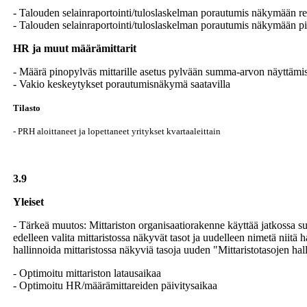
- Talouden selainraportointi/tuloslaskelman porautumis näkymään re
- Talouden selainraportointi/tuloslaskelman porautumis näkymään pika
HR ja muut määrämittarit
- Määrä pinopylväs mittarille asetus pylvään summa-arvon näyttämis
- Vakio keskeytykset porautumisnäkymä saatavilla
Tilasto
- PRH aloittaneet ja lopettaneet yritykset kvartaaleittain
3.9
Yleiset
- Tärkeä muutos: Mittariston organisaatiorakenne käyttää jatkossa su
edelleen valita mittaristossa näkyvät tasot ja uudelleen nimetä niit
hallinnoida mittaristossa näkyviä tasoja uuden "Mittaristotasojen hall
- Optimoitu mittariston latausaikaa
- Optimoitu HR/määrämittareiden päivitysaikaa