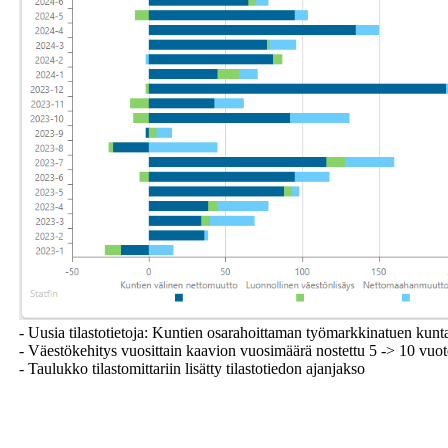
- Uusia tilastotietoja: Kuntien osarahoittaman työmarkkinatuen kun
- Väestökehitys vuosittain kaavion vuosimäärä nostettu 5 -> 10 vuo
- Taulukko tilastomittariin lisätty tilastotiedon ajanjakso