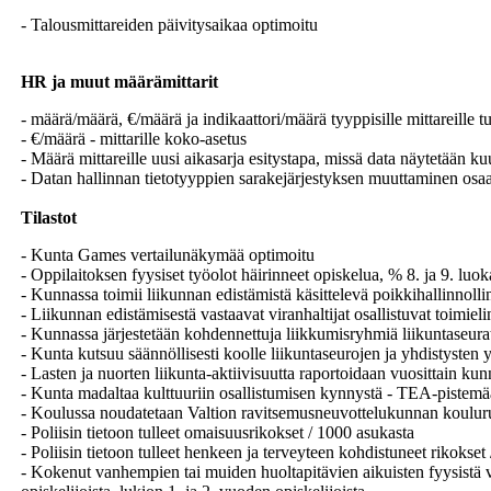
- Talousmittareiden päivitysaikaa optimoitu
HR ja muut määrämittarit
- määrä/määrä, €/määrä ja indikaattori/määrä tyyppisille mittareille tu
- €/määrä - mittarille koko-asetus
- Määrä mittareille uusi aikasarja esitystapa, missä data näytetään k
- Datan hallinnan tietotyyppien sarakejärjestyksen muuttaminen osaa k
Tilastot
- Kunta Games vertailunäkymää optimoitu
- Oppilaitoksen fyysiset työolot häirinneet opiskelua, % 8. ja 9. luok
- Kunnassa toimii liikunnan edistämistä käsittelevä poikkihallinnoll
- Liikunnan edistämisestä vastaavat viranhaltijat osallistuvat toimie
- Kunnassa järjestetään kohdennettuja liikkumisryhmiä liikuntaseurato
- Kunta kutsuu säännöllisesti koolle liikuntaseurojen ja yhdistysten
- Lasten ja nuorten liikunta-aktiivisuutta raportoidaan vuosittain 
- Kunta madaltaa kulttuuriin osallistumisen kynnystä - TEA-pistemä
- Koulussa noudatetaan Valtion ravitsemusneuvottelukunnan kouluruo
- Poliisin tietoon tulleet omaisuusrikokset / 1000 asukasta
- Poliisin tietoon tulleet henkeen ja terveyteen kohdistuneet rikokset
- Kokenut vanhempien tai muiden huoltapitävien aikuisten fyysistä vä