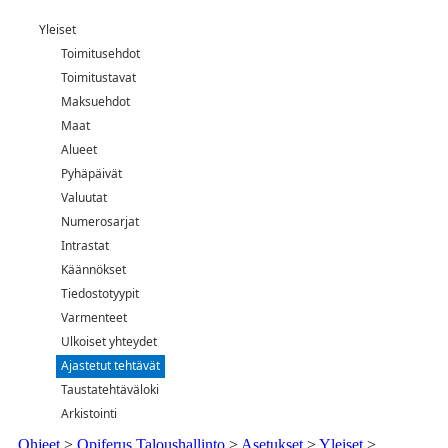
Yleiset
Toimitusehdot
Toimitustavat
Maksuehdot
Maat
Alueet
Pyhäpäivät
Valuutat
Numerosarjat
Intrastat
Käännökset
Tiedostotyypit
Varmenteet
Ulkoiset yhteydet
Ajastetut tehtävät
Taustatehtäväloki
Arkistointi
Ohjeet
>
Opiferus Taloushallinto
>
Asetukset
>
Yleiset
>