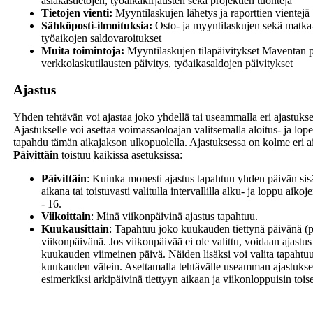
asiakastietojen, työaikakirjausten sekä projektien tuonteja
Tietojen vienti:
Myyntilaskujen lähetys ja raporttien vientejä
Sähköposti-ilmoituksia:
Osto- ja myyntilaskujen sekä matka-
työaikojen saldovaroitukset
Muita toimintoja:
Myyntilaskujen tilapäivitykset Maventan p
verkkolaskutilausten päivitys, työaikasaldojen päivitykset
Ajastus
Yhden tehtävän voi ajastaa joko yhdellä tai useammalla eri ajastuksel
Ajastukselle voi asettaa voimassaoloajan valitsemalla aloitus- ja lopet
tapahdu tämän aikajakson ulkopuolella. Ajastuksessa on kolme eri aik
Päivittäin
toistuu kaikissa asetuksissa:
Päivittäin
: Kuinka monesti ajastus tapahtuu yhden päivän sisä
aikana tai toistuvasti valitulla intervallilla alku- ja loppu aikoj
- 16.
Viikoittain
: Minä viikonpäivinä ajastus tapahtuu.
Kuukausittain
: Tapahtuu joko kuukauden tiettynä päivänä (pä
viikonpäivänä. Jos viikonpäivää ei ole valittu, voidaan ajastu
kuukauden viimeinen päivä. Näiden lisäksi voi valita tapahtuu
kuukauden välein. Asettamalla tehtävälle useamman ajastukse
esimerkiksi arkipäivinä tiettyyn aikaan ja viikonloppuisin tois