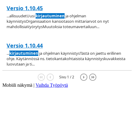
Versio 1.10.45
...allisuudetUusi
kirjautuminen
ja ohjelman
käynnistysOrganisaation kansiotason mittariarvot on nyt
mahdollisiaVyörytysMuutoksia toteumavertailuun...
Versio 1.10.44
...
kirjautuminen
ja ohjelman käynnistysTästä on jaettu erillinen
ohje. Käytännössä ns. tietokantakohtaisista käynnistyskuvakkeista
luovutaan ja ti...
Sivu 1 / 2
Mobiili näkymä |
Vaihda Työpöytä