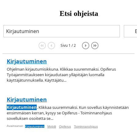
Etsi ohjeista
Sivu 1 / 2
Kirjautuminen
Ohjelman kirjautumisikkuna. Klikkaa suuremmaksi. Opiferus
Työajanmittaukseen kirjaudutaan ylläpitäjän luomalla
käyttäjätunnuksella. Käyttäjätu...
Kirjautuminen
Kirjautuminen
. Klikkaa suuremmaksi. Kun sovellus käynnistetään
ensimmäisen kerran, kysyy se Opiferus - Toiminnanohjaus
sovelluksen osoitetta se...
Avainsanat:
Kirjautuminen
Mobiili
Opiferus
Toiminnanohjaus