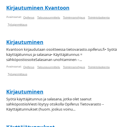
Kirjautuminen Kvantoon
Avainsanat:
Opiferus
Taloussuunnittelu
Toiminnanohjaus
Toimintolaskenta
Työajanmittaus
Kirjautuminen
Kvantoon kirjaudutaan osoitteessa tietovarasto.opiferus.fi• Syötä
käyttäjätunnus ja salasana• Käyttäjätunnus =
sähköpostiosoiteSalasanan unohtaminen –...
Avainsanat:
Opiferus
Taloussuunnittelu
Toiminnanohjaus
Toimintolaskenta
Työajanmittaus
Kirjautuminen
Syötä käyttäjätunnus ja salasana, jotka olet saanut
sähköpostiisiViesti löytyy otsikolla Opiferus Tietovarasto –
Käyttäjätunnukset (huom. joskus voinu...