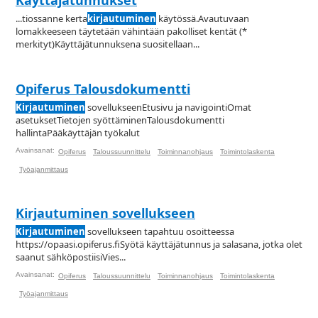
Käyttäjätunnukset
...tiossanne kerta
kirjautuminen
käytössä.Avautuvaan
lomakkeeseen täytetään vähintään pakolliset kentät (*
merkityt)Käyttäjätunnuksena suositellaan...
Opiferus Talousdokumentti
Kirjautuminen
sovellukseenEtusivu ja navigointiOmat
asetuksetTietojen syöttäminenTalousdokumentti
hallintaPääkäyttäjän työkalut
Avainsanat:
Opiferus
Taloussuunnittelu
Toiminnanohjaus
Toimintolaskenta
Työajanmittaus
Kirjautuminen sovellukseen
Kirjautuminen
sovellukseen tapahtuu osoitteessa
https://opaasi.opiferus.fiSyötä käyttäjätunnus ja salasana, jotka olet
saanut sähköpostiisiVies...
Avainsanat:
Opiferus
Taloussuunnittelu
Toiminnanohjaus
Toimintolaskenta
Työajanmittaus