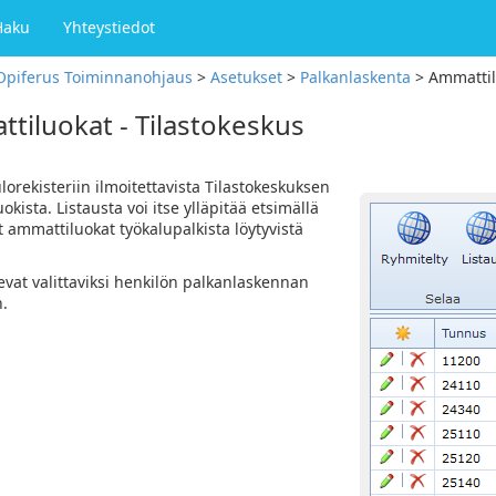
Haku
Yhteystiedot
Opiferus Toiminnanohjaus
>
Asetukset
>
Palkanlaskenta
>
Ammattil
tiluokat - Tilastokeskus
lorekisteriin ilmoitettavista Tilastokeskuksen
kista. Listausta voi itse ylläpitää etsimällä
at ammattiluokat työkalupalkista löytyvistä
vat valittaviksi henkilön palkanlaskennan
n.