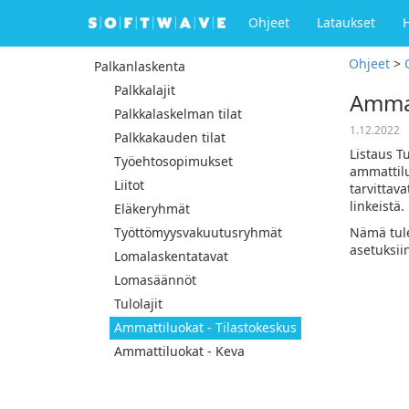
Ohjeet
Lataukset
Ohjeet
>
Palkanlaskenta
Palkkalajit
Ammat
Palkkalaskelman tilat
1.12.2022
Palkkakauden tilat
Listaus Tu
Työehtosopimukset
ammattiluo
Liitot
tarvittav
linkeistä.
Eläkeryhmät
Työttömyysvakuutusryhmät
Nämä tule
asetuksii
Lomalaskentatavat
Lomasäännöt
Tulolajit
Ammattiluokat - Tilastokeskus
Ammattiluokat - Keva