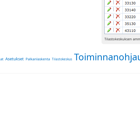
Tilastokeskuksen amm
Toiminnanohja
Asetukset
at
Palkanlaskenta
Tilastokeskus