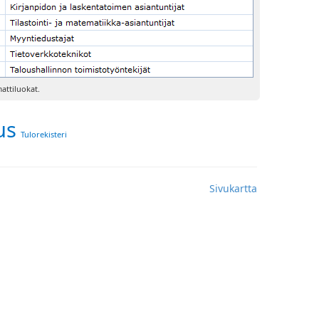
attiluokat.
us
Tulorekisteri
Sivukartta