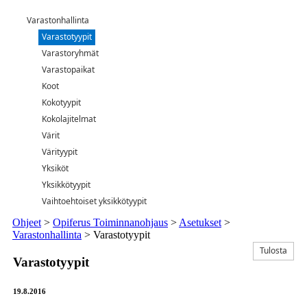
Varastonhallinta
Varastotyypit
Varastoryhmät
Varastopaikat
Koot
Kokotyypit
Kokolajitelmat
Värit
Värityypit
Yksiköt
Yksikkötyypit
Vaihtoehtoiset yksikkötyypit
Ohjeet
>
Opiferus Toiminnanohjaus
>
Asetukset
>
Varastonhallinta
>
Varastotyypit
Tulosta
Varastotyypit
19.8.2016