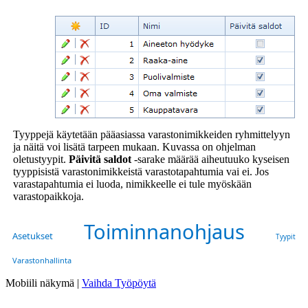
Tyyppejä käytetään pääasiassa varastonimikkeiden ryhmittelyyn
ja näitä voi lisätä tarpeen mukaan. Kuvassa on ohjelman
oletustyypit.
Päivitä saldot
-sarake määrää aiheutuuko kyseisen
tyyppisistä varastonimikkeistä varastotapahtumia vai ei. Jos
varastapahtumia ei luoda, nimikkeelle ei tule myöskään
varastopaikkoja.
Toiminnanohjaus
Asetukset
Tyypit
Varastonhallinta
Mobiili näkymä |
Vaihda Työpöytä