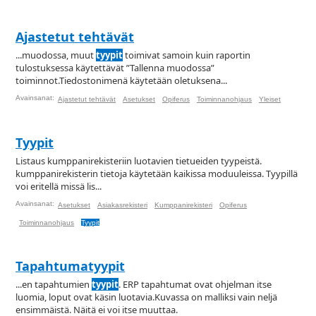
Ajastetut tehtävät
...muodossa, muut
tyypit
toimivat samoin kuin raportin
tulostuksessa käytettävät ”Tallenna muodossa”
toiminnot.Tiedostonimenä käytetään oletuksena...
Avainsanat:
Ajastetut tehtävät
Asetukset
Opiferus
Toiminnanohjaus
Yleiset
Tyypit
Listaus kumppanirekisteriin luotavien tietueiden tyypeistä.
kumppanirekisterin tietoja käytetään kaikissa moduuleissa. Tyypillä
voi eritellä missä lis...
Avainsanat:
Asetukset
Asiakasrekisteri
Kumppanirekisteri
Opiferus
Toiminnanohjaus
Tyypit
Tapahtumatyypit
...en tapahtumien
tyypit
. ERP tapahtumat ovat ohjelman itse
luomia, loput ovat käsin luotavia.Kuvassa on malliksi vain neljä
ensimmäistä. Näitä ei voi itse muuttaa.