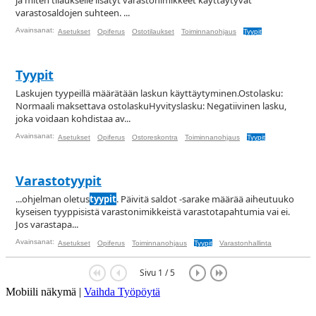
ja miten tilaukselle lisätyt varastonimikkeet käyttäytyvät
varastosaldojen suhteen. ...
Avainsanat:
Asetukset
Opiferus
Ostotilaukset
Toiminnanohjaus
Tyypit
Tyypit
Laskujen tyypeillä määrätään laskun käyttäytyminen.Ostolasku:
Normaali maksettava ostolaskuHyvityslasku: Negatiivinen lasku,
joka voidaan kohdistaa av...
Avainsanat:
Asetukset
Opiferus
Ostoreskontra
Toiminnanohjaus
Tyypit
Varastotyypit
...ohjelman oletus
tyypit
. Päivitä saldot -sarake määrää aiheutuuko
kyseisen tyyppisistä varastonimikkeistä varastotapahtumia vai ei.
Jos varastapa...
Avainsanat:
Asetukset
Opiferus
Toiminnanohjaus
Tyypit
Varastonhallinta
Sivu 1 / 5
Mobiili näkymä |
Vaihda Työpöytä