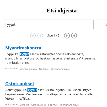
Etsi ohjeista
Sivu 1 / 5
Myyntireskontra
...yppi, ks.
Tyypit
asetuksista.Viitteenne: Asiakkaan viite,
mahdollinen oletusarvo haetaan asiakasrekisteristä.Viitteemme:
Toimittajan viite...
Avainsanat:
Myyntireskontra
Opiferus
Toiminnanohjaus
Ostotilaukset
...austyyppi, ks.
Tyypit
asetuksista.Tarjous: Tilaukseen liittyvä
tarjousnumero.Viitteenne: Toimittajan antama viite tilaukselle.
Vitteemme: Tilaa...
Avainsanat:
Opiferus
Ostotilaukset
Sopimus
Toiminnanohjaus