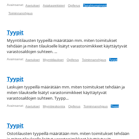
Avainsanat:
Asetukset
Asiakasrekisteri
Opiferus
Tapahtumatyypit
Toiminnanohjaus
Tyypit
Myyntitilausten tyypeillä määrätään mm. miten toimitukset
tehdään ja miten tilaukselle lisätyt varastonimikkeet käyttäytyvät
varastosaldojen suhteen. ...
Avainsanat:
Asetukset
Myyntitilaukset
Opiferus
Toiminnanohjaus
Tyypit
Tyypit
Laskujen tyypeillä määrätään mm. miten toimitukset tehdään ja
miten tilaukselle lisätyt varastonimikkeet käyttäytyvät
varastosaldojen suhteen. Tyypp...
Avainsanat:
Asetukset
Myyntireskontra
Opiferus
Toiminnanohjaus
Tyypit
Tyypit
Ostotilausten tyypeillä määrätään mm. miten toimitukset tehdään