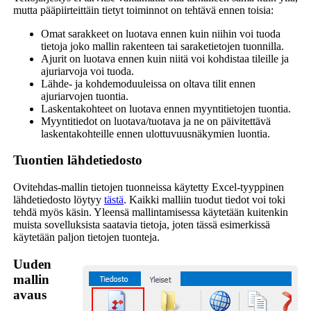
mutta pääpiirteittäin tietyt toiminnot on tehtävä ennen toisia:
Omat sarakkeet on luotava ennen kuin niihin voi tuoda
tietoja joko mallin rakenteen tai saraketietojen tuonnilla.
Ajurit on luotava ennen kuin niitä voi kohdistaa tileille ja
ajuriarvoja voi tuoda.
Lähde- ja kohdemoduuleissa on oltava tilit ennen
ajuriarvojen tuontia.
Laskentakohteet on luotava ennen myyntitietojen tuontia.
Myyntitiedot on luotava/tuotava ja ne on päivitettävä
laskentakohteille ennen ulottuvuusnäkymien luontia.
Tuontien lähdetiedosto
Ovitehdas-mallin tietojen tuonneissa käytetty Excel-tyyppinen
lähdetiedosto löytyy
tästä
. Kaikki malliin tuodut tiedot voi toki
tehdä myös käsin. Yleensä mallintamisessa käytetään kuitenkin
muista sovelluksista saatavia tietoja, joten tässä esimerkissä
käytetään paljon tietojen tuonteja.
Uuden
mallin
avaus