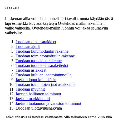
20.10.2020
Laskentamallia voi tehdä monella eri tavalla, mutta käydään tässä
läpi esimerkki kuvissa käytetyn Ovitehdas-mallin tekeminen
vaihe vaiheelta. Ovitehdas-mallin luonnin voi jakaa seuraaviin
vaiheisiin:
Luodaan omat sarakkeet
Luodaan ajurit
Tuodaan kulumoduulin rakenne
Tuodaan toimintomoduulin rakenne
Tuodaan tuotteiden rakenne
Tuodaan tuotteiden saraketiedot
Tuodaan asiakkaat
Tuodaan kulujen jaot toiminnoille
Jaetaan loput kulut käsin
Tuodaan toimintojen jaot asiakkaille
Tuodaan myynnit
Jaetaan hallinnon toiminnot
Jaetaan markkinointi
Jaetaan tuotannon ja varaston toiminnot
Luodaan ulottuvuusnäkymä
Tekojärjestys ei tarvitse välttämättä olla tarkalleen sama kuin yllä,