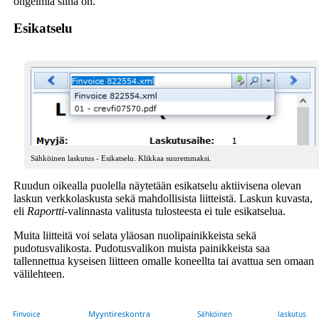
ongelmia siinä on.
Esikatselu
Sähköinen laskutus - Esikatselu. Klikkaa suuremmaksi.
Ruudun oikealla puolella näytetään esikatselu aktiivisena olevan
laskun verkkolaskusta sekä mahdollisista liitteistä. Laskun kuvasta,
eli
Raportti
-valinnasta valitusta tulosteesta ei tule esikatselua.
Muita liitteitä voi selata yläosan nuolipainikkeista sekä
pudotusvalikosta. Pudotusvalikon muista painikkeista saa
tallennettua kyseisen liitteen omalle koneellta tai avattua sen omaan
välilehteen.
Myyntireskontra
Finvoice
Sähköinen laskutus