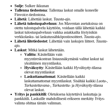
Sulje
: Sulkee ikkunan
Tallenna tiedostona
: Tallentaa laskut omalle koneelle
Finvoice-tiedostona.
Lähetä
: Lähettää laskut.
Tausta-ajo.
Lähetä tulostuspalveluun
: Jos Maventan asetuksissa on
otettu tulostupalvelu käyttöön, voidaan tällä lähettää kaikki
laskut tulostuspalveluun vaikka asiakkailta löytyisikin
verkkolasku- tai laskutussähköpostiosoitteet.
Tausta-ajo.
Lähetä liitetiedostot
: Lähettää vain laskujen liitteet.
Tausta-
ajo.
Laskut
: Mitkä laskut lähetetään.
Valittu
: Käsitellään vain
myyntireskontran listausnäkymästä valitut laskut tai
yksittäinen myyntilasku.
Hyväksytty
: Käsitellään kaikki
Hyväksytty
-tilassa
olevat myyntilaskut
Laskuttamattomat
: Käsitellään kaikki
laskuttamattomat myyntilaskut. Sisältää kaikki
Luotu-,
Tarkastettavana-, Tarkastettu-
ja
Hyväksytty
-tilassa
olevat laskut.
Yritys ja pankkitili
: Oletuksena käytettävä laskuttaja ja
pankkitili. Laskuille mahdollisesti erikseen merkitty
Yritys
-
valinta ohittaa tämän valinnan.