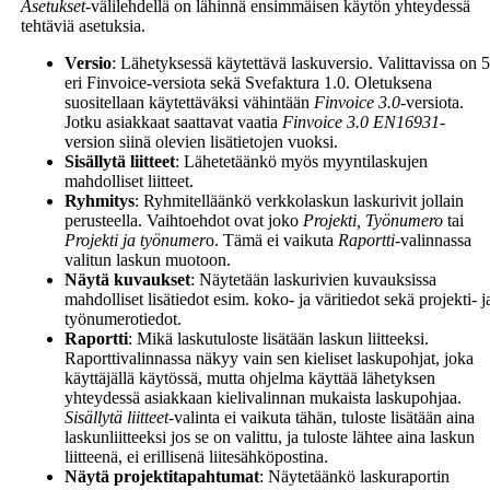
Asetukset
-välilehdellä on lähinnä ensimmäisen käytön yhteydessä
tehtäviä asetuksia.
Versio
: Lähetyksessä käytettävä laskuversio. Valittavissa on 5
eri Finvoice-versiota sekä Svefaktura 1.0. Oletuksena
suositellaan käytettäväksi vähintään
Finvoice 3.0
-versiota.
Jotku asiakkaat saattavat vaatia
Finvoice 3.0 EN16931-
version siinä olevien lisätietojen vuoksi.
Sisällytä liitteet
: Lähetetäänkö myös myyntilaskujen
mahdolliset liitteet.
Ryhmitys
: Ryhmitelläänkö verkkolaskun laskurivit jollain
perusteella. Vaihtoehdot ovat joko
Projekti, Työnumero
tai
Projekti ja työnumer
o. Tämä ei vaikuta
Raportti
-valinnassa
valitun laskun muotoon.
Näytä kuvaukset
: Näytetään laskurivien kuvauksissa
mahdolliset lisätiedot esim. koko- ja väritiedot sekä projekti- j
työnumerotiedot.
Raportti
: Mikä laskutuloste lisätään laskun liitteeksi.
Raporttivalinnassa näkyy vain sen kieliset laskupohjat, joka
käyttäjällä käytössä, mutta ohjelma käyttää lähetyksen
yhteydessä asiakkaan kielivalinnan mukaista laskupohjaa.
Sisällytä liitteet
-
valinta ei vaikuta tähän, tuloste lisätään aina
laskunliitteeksi jos se on valittu, ja tuloste lähtee aina laskun
liitteenä, ei erillisenä liitesähköpostina.
Näytä projektitapahtumat
: Näytetäänkö laskuraportin