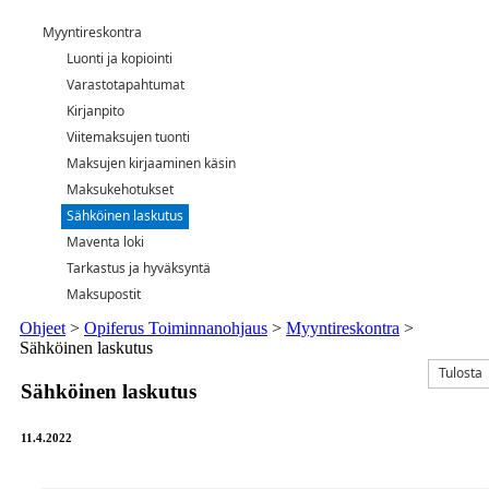
Myyntireskontra
Luonti ja kopiointi
Varastotapahtumat
Kirjanpito
Viitemaksujen tuonti
Maksujen kirjaaminen käsin
Maksukehotukset
Sähköinen laskutus
Maventa loki
Tarkastus ja hyväksyntä
Maksupostit
Ohjeet
>
Opiferus Toiminnanohjaus
>
Myyntireskontra
>
Sähköinen laskutus
Tulosta
Sähköinen laskutus
11.4.2022