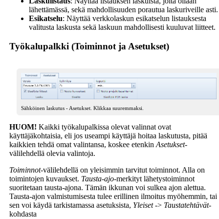
Laskulistaus
: Näyttää listauksen laskuista, joita ollaan
lähettämässä, sekä mahdollisuuden porautua laskuriveille asti.
Esikatselu
: Näyttää verkkolaskun esikatselun listauksesta
valitusta laskusta sekä laskuun mahdollisesti kuuluvat liitteet.
Työkalupalkki (Toiminnot ja Asetukset)
Sähköinen laskutus - Asetukset. Klikkaa suuremmaksi.
HUOM!
Kaikki työkalupalkissa olevat valinnat ovat
käyttäjäkohtaisia, eli jos useampi käyttäjä hoitaa laskutusta, pitää
kaikkien tehdä omat valintansa, koskee etenkin
Asetukset
-
välilehdellä olevia valintoja.
Toiminnot
-välilehdellä on yleisimmin tarvitut toiminnot. Alla on
toimintojen kuvaukset.
Tausta-ajo
-merkityt lähetystoiminnot
suoritetaan tausta-ajona. Tämän ikkunan voi sulkea ajon alettua.
Tausta-ajon valmistumisesta tulee erillinen ilmoitus myöhemmin, tai
sen voi käydä tarkistamassa asetuksista,
Yleiset
->
Taustatehtävät
-
kohdasta