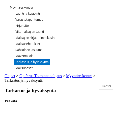
Myyntireskontra
Luonti ja kopiointi
Varastotapahtumat
Kirjanpito
Viitemaksujen tuonti
Maksujen kirjaaminen käsin
Maksukehotukset
Sähköinen laskutus
Maventa loki
Tarkastus ja hyväksyntä
Maksupostit
Ohjeet
>
Opiferus Toiminnanohjaus
>
Myyntireskontra
>
Tarkastus ja hyväksyntä
Tulosta
Tarkastus ja hyväksyntä
19.8.2016