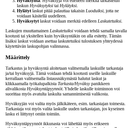
Hyväksyntä
: Hyväksyjä voi edelleen merkitä tarkastetun
laskun
Hyväksytyksi
tai
Hylätyksi
.
Hylätyt
laskut pitää palauttaa takaisin
Luoduiksi
, jotta ne
voidaan käsitellä uudelleen.
Hyväksytyt
laskut voidaan merkitä edelleen
Laskutetuiksi
.
Laskujen muuttamainen
Laskutetuiksi
voidaan tehdä samalla tavalla
kootusti tai yksitellen kuin hyväksyntäkin on alla esitetty. Tämän
lisäksi laskut voidaan asettaa laskutetuiksi tulostuksen yhteydessä
käytettävän laskupohjan valinnassa.
Määrittely
Tarkastus ja hyväksyntä aloitetaan valitsemalla laskuille tarkastaja
ja/tai hyväksyjä. Tämä voidaan tehdä kootusti useille laskuille
kerrallaan valitsemalla listausnäkymästä halutut laskut ja
klikkaamalla työkalupalkista
Tarkasta/Hyväksy
panikkeen
alivalikosta
Hyväksyntäpyynnöt
. Yhdelle laskulle toiminnon voi
suorittaa myös avatulta laskulta samannimisestä valikosta.
Hyväksyjän voi valita myös jälkikäteen, esim. tarkastajan toimesta.
Tarkastaja voi myös valita laskulle uuden tarkastajan, jos kyseinen
lasku ei liittynyt omiin toimiin.
Hyväksyntäpyynnöt ikkunasta voi lähettää myös erikseen