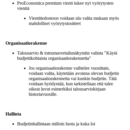
ProEconomica premium vienti tukee nyt vyörytysten
vientiä
Vientitiedostoon voidaan siis valita mukaan myös
mahdolliset vyörytystositteet
Organisaatiorakenne
Talousarvio & toteumavertailunäkymiin valinta "Käytä
budjettikohtaista organisaatiorakennetta"
Jos organisaatiorakenne vaihtelee vuosittain,
voidaan valita, käytetään avoinna olevan budjetin
organisaatiorakennetta vai kunkin budjetin. Tätä
voidaan hyödyntää, kun tarkistellaan että tulee
oikeat luvut esimerkiksi talousarviokirjaan
historiavuosille.
Hallinta
Budjetinhallintaan milloin luotu ja kuka loi