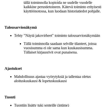
tällä toiminnolla kopioida ne uudelle vuodelle
kaikkine perustietoineen. Kätevä toiminto erityisesti
käyttöönotossa, kun luodaan historiatiedot pohjalle.
Talousarvionäkymä
Tehty "Näytä jakovirheet" toiminto talousarvionäkymään
Tällä toiminnolla saadaan selville tilanteet, joissa
vuosisumma ei ole sama kun kuukausisumma.
Tällaiset kirjausrivit ovat punaisena.
Ajastukset
Mahdollisuus ajastaa vyörytyksiä ja tallentaa oletus
aloituskuukausi & lopetuskuukausi
Tuonti
Tuontiin lisätty tuki senteille (intime)