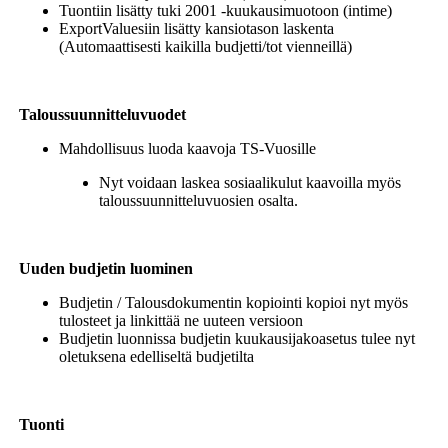
Tuontiin lisätty tuki 2001 -kuukausimuotoon (intime)
ExportValuesiin lisätty kansiotason laskenta
(Automaattisesti kaikilla budjetti/tot vienneillä)
Taloussuunnitteluvuodet
Mahdollisuus luoda kaavoja TS-Vuosille
Nyt voidaan laskea sosiaalikulut kaavoilla myös
taloussuunnitteluvuosien osalta.
Uuden budjetin luominen
Budjetin / Talousdokumentin kopiointi kopioi nyt myös
tulosteet ja linkittää ne uuteen versioon
Budjetin luonnissa budjetin kuukausijakoasetus tulee nyt
oletuksena edelliseltä budjetilta
Tuonti