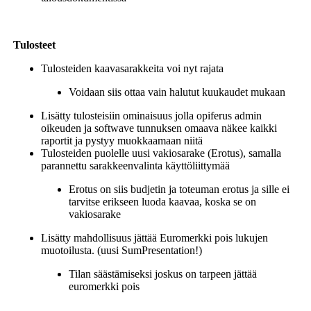
Tulosteet
Tulosteiden kaavasarakkeita voi nyt rajata
Voidaan siis ottaa vain halutut kuukaudet mukaan
Lisätty tulosteisiin ominaisuus jolla opiferus admin
oikeuden ja softwave tunnuksen omaava näkee kaikki
raportit ja pystyy muokkaamaan niitä
Tulosteiden puolelle uusi vakiosarake (Erotus), samalla
parannettu sarakkeenvalinta käyttöliittymää
Erotus on siis budjetin ja toteuman erotus ja sille ei
tarvitse erikseen luoda kaavaa, koska se on
vakiosarake
Lisätty mahdollisuus jättää Euromerkki pois lukujen
muotoilusta. (uusi SumPresentation!)
Tilan säästämiseksi joskus on tarpeen jättää
euromerkki pois