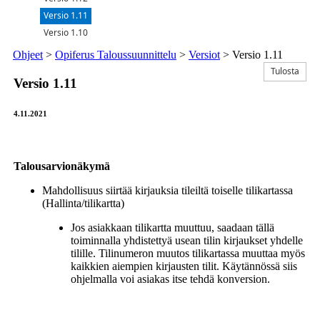
Versio 1.11
Versio 1.10
Ohjeet
>
Opiferus Taloussuunnittelu
>
Versiot
>
Versio 1.11
Tulosta
Versio 1.11
4.11.2021
Talousarvionäkymä
Mahdollisuus siirtää kirjauksia tileiltä toiselle tilikartassa
(Hallinta/tilikartta)
Jos asiakkaan tilikartta muuttuu, saadaan tällä
toiminnalla yhdistettyä usean tilin kirjaukset yhdelle
tilille. Tilinumeron muutos tilikartassa muuttaa myös
kaikkien aiempien kirjausten tilit. Käytännössä siis
ohjelmalla voi asiakas itse tehdä konversion.