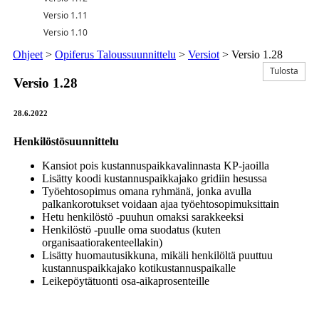
Versio 1.11
Versio 1.10
Ohjeet
>
Opiferus Taloussuunnittelu
>
Versiot
>
Versio 1.28
Tulosta
Versio 1.28
28.6.2022
Henkilöstösuunnittelu
Kansiot pois kustannuspaikkavalinnasta KP-jaoilla
Lisätty koodi kustannuspaikkajako gridiin hesussa
Työehtosopimus omana ryhmänä, jonka avulla
palkankorotukset voidaan ajaa työehtosopimuksittain
Hetu henkilöstö -puuhun omaksi sarakkeeksi
Henkilöstö -puulle oma suodatus (kuten
organisaatiorakenteellakin)
Lisätty huomautusikkuna, mikäli henkilöltä puuttuu
kustannuspaikkajako kotikustannuspaikalle
Leikepöytätuonti osa-aikaprosenteille