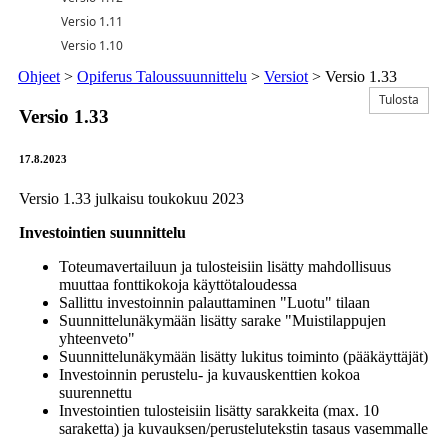
Versio 1.11
Versio 1.10
Ohjeet
>
Opiferus Taloussuunnittelu
>
Versiot
>
Versio 1.33
Tulosta
Versio 1.33
17.8.2023
Versio 1.33 julkaisu toukokuu 2023
Investointien suunnittelu
Toteumavertailuun ja tulosteisiin lisätty mahdollisuus
muuttaa fonttikokoja käyttötaloudessa
Sallittu investoinnin palauttaminen "Luotu" tilaan
Suunnittelunäkymään lisätty sarake "Muistilappujen
yhteenveto"
Suunnittelunäkymään lisätty lukitus toiminto (pääkäyttäjät)
Investoinnin perustelu- ja kuvauskenttien kokoa
suurennettu
Investointien tulosteisiin lisätty sarakkeita (max. 10
saraketta) ja kuvauksen/perustelutekstin tasaus vasemmalle