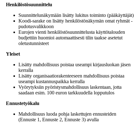
Henkilöstösuunnittelu
Suunnittelunäkymään lisätty lukitus toiminto (pääkäyttäjät)
Koodi-sarake on lisätty henkilöstönäkymän omat ryhmät -
pudotusvalikkoon
Eurojen vienti henkilöstösuunnittelusta käyttötalouden
budjettiin huomioi automaattisesti tilin taakse asetetut
oletustunnisteet
Yleiset
Lisätty mahdollisuus poistaa useampi kirjausluokan jäsen
kerralla
Lisätty organisaatiorakenteeseen mahdollisuus poistaa
useampi kustannuspaikka kerralla
Vyörytyksiin pyöristysmahdollisuus laskentaan, jotta
saadaan esim. 100 euron tarkkuudella lopputulos
Ennustetyökalu
Mahdollisuus luoda pohja laskettujen ennusteiden
(Ennuste 1, Ennuste 2, Ennuste 3) avulla