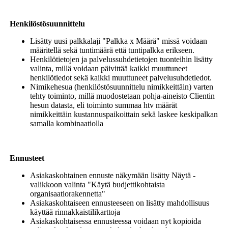
Henkilöstösuunnittelu
Lisätty uusi palkkalaji "Palkka x Määrä" missä voidaan
määritellä sekä tuntimäärä että tuntipalkka erikseen.
Henkilötietojen ja palvelussuhdetietojen tuonteihin lisätty
valinta, millä voidaan päivittää kaikki muuttuneet
henkilötiedot sekä kaikki muuttuneet palvelusuhdetiedot.
Nimikehesua (henkilöstösuunnittelu nimikkeittäin) varten
tehty toiminto, millä muodostetaan pohja-aineisto Clientin
hesun datasta, eli toiminto summaa htv määrät
nimikkeittäin kustannuspaikoittain sekä laskee keskipalkan
samalla kombinaatiolla
Ennusteet
Asiakaskohtainen ennuste näkymään lisätty Näytä -
valikkoon valinta "Käytä budjettikohtaista
organisaatiorakennetta"
Asiakaskohtaiseen ennusteeseen on lisätty mahdollisuus
käyttää rinnakkaistilikarttoja
Asiakaskohtaisessa ennusteessa voidaan nyt kopioida