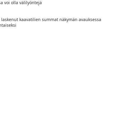
a voi olla välilyöntejä
 on laskenut kaavatilien summat näkymän avauksessa
htaiseksi