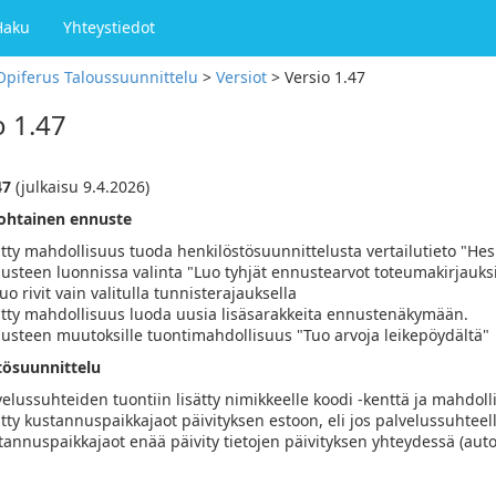
Haku
Yhteystiedot
Opiferus Taloussuunnittelu
>
Versiot
>
Versio 1.47
o 1.47
47
(julkaisu 9.4.2026)
ohtainen ennuste
ätty mahdollisuus tuoda henkilöstösuunnittelusta vertailutieto "He
usteen luonnissa valinta "Luo tyhjät ennustearvot toteumakirjauksill
luo rivit vain valitulla tunnisterajauksella
ätty mahdollisuus luoda uusia lisäsarakkeita ennustenäkymään.
usteen muutoksille tuontimahdollisuus "Tuo arvoja leikepöydältä"
tösuunnittelu
velussuhteiden tuontiin lisätty nimikkeelle koodi -kenttä ja mahdol
ätty kustannuspaikkajaot päivityksen estoon, eli jos palvelussuhteell
tannuspaikkajaot enää päivity tietojen päivityksen yhteydessä (auto