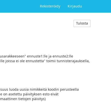
Rekisteröidy
Kirjaudu
Tulosta
susarakkeeseen" ennuste1:lle ja ennuste2:lle
e joissa ei ole ennustetta" toimii tunnisterajauksella,
lisuus luoda uusia nimikkeitä koodin perusteella
e on asetettu päivityksen esto eivät
maattinen tietojen päivitys)