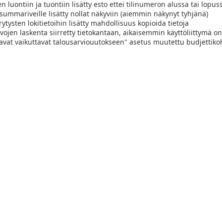
en luontiin ja tuontiin lisätty esto ettei tilinumeron alussa tai lopuss
isummariveille lisätty nollat näkyviin (aiemmin näkynyt tyhjänä)
rytysten lokitietoihin lisätty mahdollisuus kopioida tietoja
vojen laskenta siirretty tietokantaan, aikaisemmin käyttöliittymä
avat vaikuttavat talousarviouutokseen" asetus muutettu budjettiko