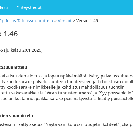
Haku
Yhteystiedot
Opiferus Taloussuunnittelu
>
Versiot
>
Versio 1.46
o 1.46
46
(julkaisu 20.1.2026)
tösuunnittelu
-aikaisuuden aloitus- ja lopetuspäivämäärä lisätty palvelussuhteide
ätty koodi-sarake palvelussuhteen luonteeseen ja kohdistusmahdoll
ätty koodi-sarake nimikkeelle ja kohdistusmahdollisuus tuontiin
stettu vakiosarakkeista "Viran tunnistenumero" ja "Syy poissaololle",
ssaolon kustannuspaikka-sarake pois näkyvistä ja lisätty poissaolo
tien suunnittelu
osteisiin lisätty asetus "Näytä vain kuluvan budjetin kohteet" joka pii