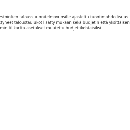
estointien taloussuunnitelmavuosille ajastettu tuontimahdollisuus
styneet taloustaulukot lisätty mukaan sekä budjetin että yksittäise
min tilikartta-asetukset muutettu budjettikohtaisiksi