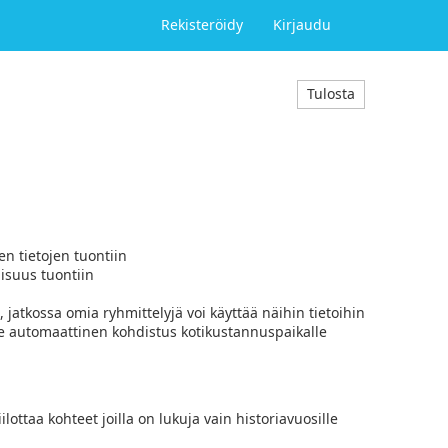
Rekisteröidy
Kirjaudu
Tulosta
n tietojen tuontiin
isuus tuontiin
 jatkossa omia ryhmittelyjä voi käyttää näihin tietoihin
lle automaattinen kohdistus kotikustannuspaikalle
lottaa kohteet joilla on lukuja vain historiavuosille